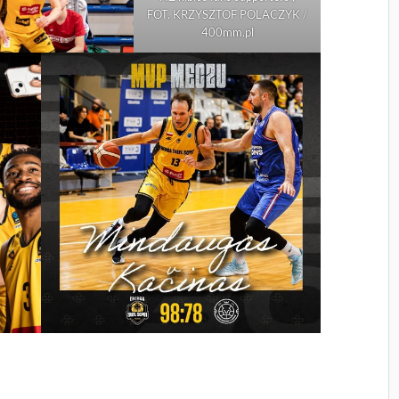
FOT. KRZYSZTOF POLACZYK /
400mm.pl