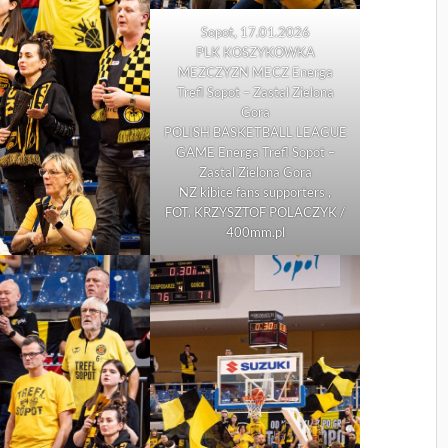
Sopot, 17.01.2026
PLK KOSZYKOWKA
MEZCZYZN MECZ Energa
Trefl Sopot – Zastal Zielona
Gora
POLISH BASKETBALL LEAGUE
GAME Energa Trefl Sopot –
Zastal Zielona Gora
NZ kibice fans supporters ,
FOT. KRZYSZTOF POLACZYK /
400mm.pl