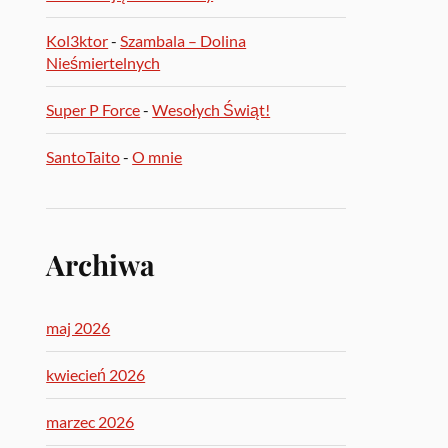
Kol3ktor
-
Szambala – Dolina
Nieśmiertelnych
Super P Force
-
Wesołych Świąt!
SantoTaito
-
O mnie
Archiwa
maj 2026
kwiecień 2026
marzec 2026