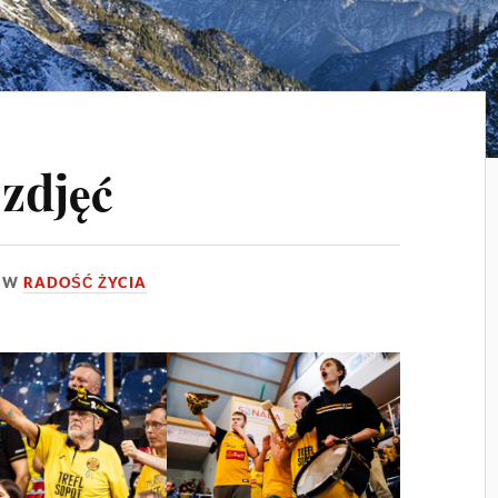
 zdjęć
W
RADOŚĆ ŻYCIA