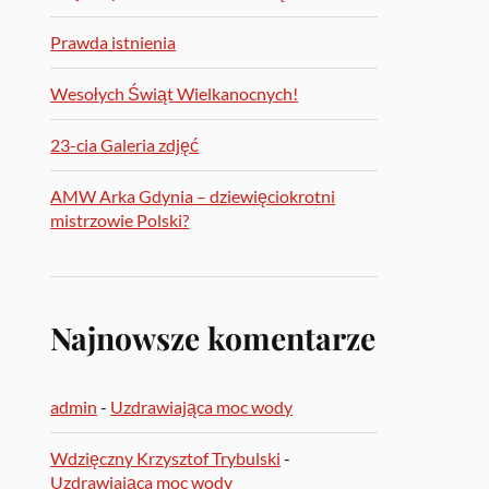
Prawda istnienia
Wesołych Świąt Wielkanocnych!
23-cia Galeria zdjęć
AMW Arka Gdynia – dziewięciokrotni
mistrzowie Polski?
Najnowsze komentarze
admin
-
Uzdrawiająca moc wody
Wdzięczny Krzysztof Trybulski
-
Uzdrawiająca moc wody