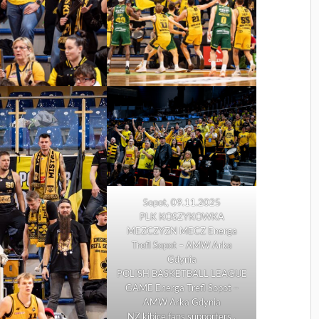
Sopot, 09.11.2025
PLK KOSZYKOWKA
MEZCZYZN MECZ Energa
Trefl Sopot – AMW Arka
Gdynia
POLISH BASKETBALL LEAGUE
GAME Energa Trefl Sopot –
AMW Arka Gdynia
NZ kibice fans supporters ,