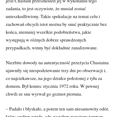
jeśli Chastain przeszkodził jej w wykonaniu tego
zadania, to jest oczywiste, że musiał zostać
unieszkodliwiony. Takie spekulacje na temat celu i
zachowań obcych istot można by snuć praktycznie bez
końca, niemniej wszelkie podobieństwa, jakie
występują w różnych dobrze sprawdzonych
przypadkach, winny być dokładnie zanalizowane.
Niezbite dowody na autentyczność przeżycia Chastaina
ujawniły się niespodziewanie trzy dni po obserwacji i,
co najciekawsze, na jego działce położonej z tyłu za
domem. Był koniec stycznia 1972 roku. W pewnej
chwili ze snu wyrwał go grzmot pioruna.
– Padało i błyskało, a potem ten sam niesamowity odór,
który czułem wtedy, gdy zostałem porażony tamtym