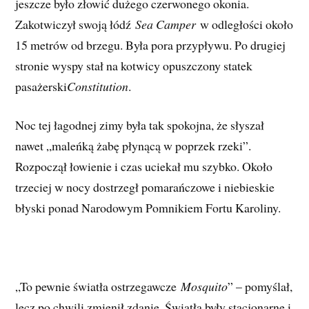
jeszcze było złowić dużego czerwonego okonia.
Zakotwiczył swoją łódź
Sea Camper
w odległości około
15 metrów od brzegu. Była pora przypływu. Po drugiej
stronie wyspy stał na kotwicy opuszczony statek
pasażerski
Constitution
.
Noc tej łagodnej zimy była tak spokojna, że słyszał
nawet „maleńką żabę płynącą w poprzek rzeki”.
Rozpoczął łowienie i czas uciekał mu szybko. Około
trzeciej w nocy dostrzegł pomarańczowe i niebieskie
błyski ponad Narodowym Pomnikiem Fortu Karoliny.
„To pewnie światła ostrzegawcze
Mosquito
” – pomyślał,
lecz po chwili zmienił zdanie. Światła były stacjonarne i