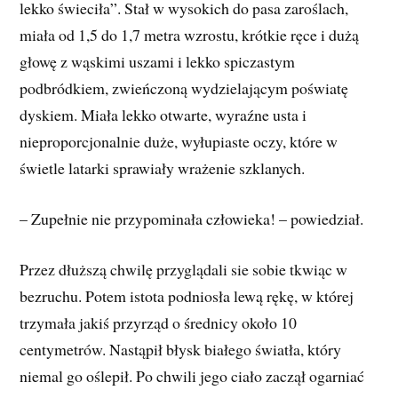
lekko świeciła”. Stał w wysokich do pasa zaroślach,
miała od 1,5 do 1,7 metra wzrostu, krótkie ręce i dużą
głowę z wąskimi uszami i lekko spiczastym
podbródkiem, zwieńczoną wydzielającym poświatę
dyskiem. Miała lekko otwarte, wyraźne usta i
nieproporcjonalnie duże, wyłupiaste oczy, które w
świetle latarki sprawiały wrażenie szklanych.
– Zupełnie nie przypominała człowieka! – powiedział.
Przez dłuższą chwilę przyglądali sie sobie tkwiąc w
bezruchu. Potem istota podniosła lewą rękę, w której
trzymała jakiś przyrząd o średnicy około 10
centymetrów. Nastąpił błysk białego światła, który
niemal go oślepił. Po chwili jego ciało zaczął ogarniać