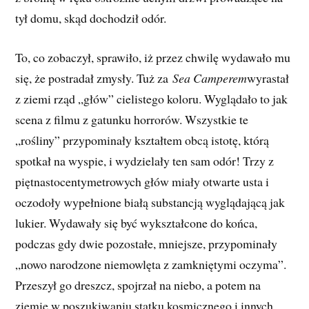
tył domu, skąd dochodził odór.
To, co zobaczył, sprawiło, iż przez chwilę wydawało mu
się, że postradał zmysły. Tuż za
Sea Camperem
wyrastał
z ziemi rząd „głów” cielistego koloru. Wyglądało to jak
scena z filmu z gatunku horrorów. Wszystkie te
„rośliny” przypominały kształtem obcą istotę, którą
spotkał na wyspie, i wydzielały ten sam odór! Trzy z
piętnastocentymetrowych głów miały otwarte usta i
oczodoły wypełnione białą substancją wyglądającą jak
lukier. Wydawały się być wykształcone do końca,
podczas gdy dwie pozostałe, mniejsze, przypominały
„nowo narodzone niemowlęta z zamkniętymi oczyma”.
Przeszył go dreszcz, spojrzał na niebo, a potem na
ziemię w poszukiwaniu statku kosmicznego i innych