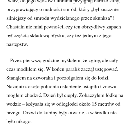
twarz, do jego włosów i ubrania przylgnął bardzo silny,
przyprawiający o nudności smród, który „był znacznie
silniejszy od smrodu wydzielanego przez skunksa”!
Chastain nie miał pewności, czy ten obrzydliwy zapach
był częścią składową błysku, czy też jednym z jego
następstw.
– Przez pierwszą godzinę myślałem, że zginę, ale cały
czas modliłem się. W końcu paraliż zaczął ustępować.
Stanąłem na czworaka i poczołgałem się do łodzi.
Nazajutrz około południa osłabienie ustąpiło i znowu
mogłem chodzić. Dzień był ciepły. Zobaczyłem łódkę na
wodzie – kołysała się w odległości około 15 metrów od
brzegu. Drzwi do kabiny były otwarte, a w środku nie
było nikogo.