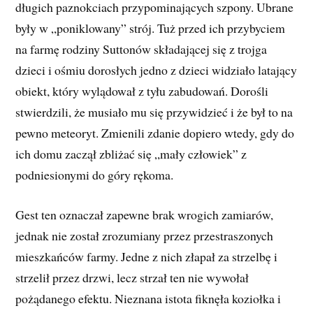
długich paznokciach przypominających szpony. Ubrane
były w „poniklowany” strój. Tuż przed ich przybyciem
na farmę rodziny Suttonów składającej się z trojga
dzieci i ośmiu dorosłych jedno z dzieci widziało latający
obiekt, który wylądował z tyłu zabudowań. Dorośli
stwierdzili, że musiało mu się przywidzieć i że był to na
pewno meteoryt. Zmienili zdanie dopiero wtedy, gdy do
ich domu zaczął zbliżać się „mały człowiek” z
podniesionymi do góry rękoma.
Gest ten oznaczał zapewne brak wrogich zamiarów,
jednak nie został zrozumiany przez przestraszonych
mieszkańców farmy. Jedne z nich złapał za strzelbę i
strzelił przez drzwi, lecz strzał ten nie wywołał
pożądanego efektu. Nieznana istota fiknęła koziołka i