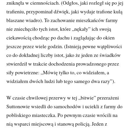
zniknęła w ciemnościach. (Odgłos, jaki rozległ się po jej
trafieniu, przypominał dźwięk, jaki wydaje trafione kulą
blaszane wiadro). To zachowanie mieszkańców farmy
nie zniechęciło tych istot, które „nękały” ich swoją
ciekawością chodząc po dachu i zaglądając do okien
jeszcze przez wiele godzin. (Istnieją pewne wątpliwości
co do dokładnej liczby istot, jako że jeden ze świadków
stwierdził w trakcie dochodzenia prowadzonego przez
siły powietrzne: „Mówię tylko to, co widziałem, a
widziałem dwóch ludzi lub tego samego dwa razy”).
W czasie chwilowej przerwy w tej „bitwie” przerażeni
Suttonowie wsiedli do samochodów i uciekli z farmy do
pobliskiego miasteczka. Po pewnym czasie wrócili na
nią wsparci miejscową i stanową policją. Jeden z