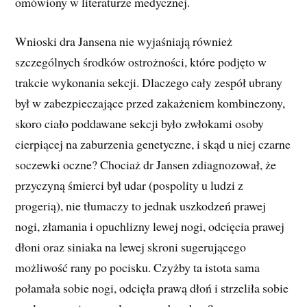
omówiony w literaturze medycznej.
Wnioski dra Jansena nie wyjaśniają również
szczególnych środków ostrożności, które podjęto w
trakcie wykonania sekcji. Dlaczego cały zespół ubrany
był w zabezpieczające przed zakażeniem kombinezony,
skoro ciało poddawane sekcji było zwłokami osoby
cierpiącej na zaburzenia genetyczne, i skąd u niej czarne
soczewki oczne? Chociaż dr Jansen zdiagnozował, że
przyczyną śmierci był udar (pospolity u ludzi z
progerią), nie tłumaczy to jednak uszkodzeń prawej
nogi, złamania i opuchlizny lewej nogi, odcięcia prawej
dłoni oraz siniaka na lewej skroni sugerującego
możliwość rany po pocisku. Czyżby ta istota sama
połamała sobie nogi, odcięła prawą dłoń i strzeliła sobie