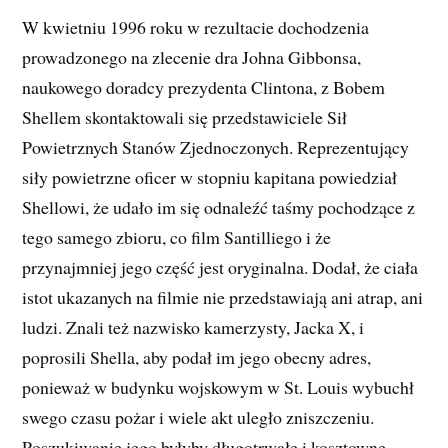
W kwietniu 1996 roku w rezultacie dochodzenia
prowadzonego na zlecenie dra Johna Gibbonsa,
naukowego doradcy prezydenta Clintona, z Bobem
Shellem skontaktowali się przedstawiciele Sił
Powietrznych Stanów Zjednoczonych. Reprezentujący
siły powietrzne oficer w stopniu kapitana powiedział
Shellowi, że udało im się odnaleźć taśmy pochodzące z
tego samego zbioru, co film Santilliego i że
przynajmniej jego część jest oryginalna. Dodał, że ciała
istot ukazanych na filmie nie przedstawiają ani atrap, ani
ludzi. Znali też nazwisko kamerzysty, Jacka X, i
poprosili Shella, aby podał im jego obecny adres,
ponieważ w budynku wojskowym w St. Louis wybuchł
swego czasu pożar i wiele akt uległo zniszczeniu.
Poszukiwanie jego byłyby długotrwałe i kosztowne.