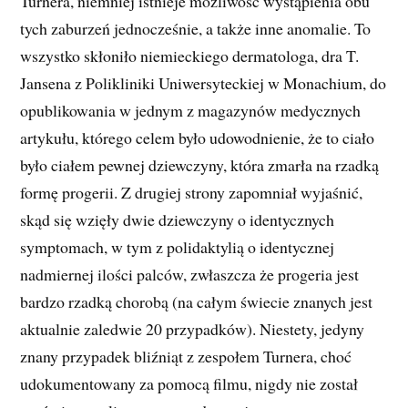
Turnera, niemniej istnieje możliwość wystąpienia obu
tych zaburzeń jednocześnie, a także inne anomalie. To
wszystko skłoniło niemieckiego dermatologa, dra T.
Jansena z Polikliniki Uniwersyteckiej w Monachium, do
opublikowania w jednym z magazynów medycznych
artykułu, którego celem było udowodnienie, że to ciało
było ciałem pewnej dziewczyny, która zmarła na rzadką
formę progerii. Z drugiej strony zapomniał wyjaśnić,
skąd się wzięły dwie dziewczyny o identycznych
symptomach, w tym z polidaktylią o identycznej
nadmiernej ilości palców, zwłaszcza że progeria jest
bardzo rzadką chorobą (na całym świecie znanych jest
aktualnie zaledwie 20 przypadków). Niestety, jedyny
znany przypadek bliźniąt z zespołem Turnera, choć
udokumentowany za pomocą filmu, nigdy nie został